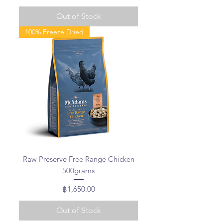
Out of Stock
100% Freeze Dried
Raw Preserve Free Range Chicken
500grams
Price
฿1,650.00
Out of Stock