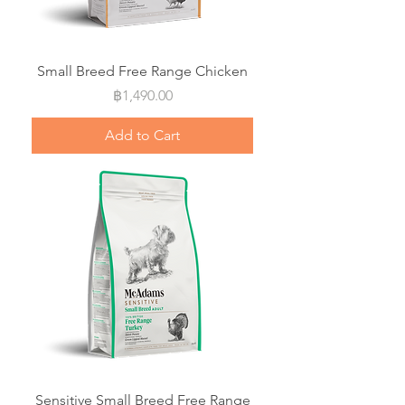
Small Breed Free Range Chicken
Price
฿1,490.00
Add to Cart
Sensitive Small Breed Free Range