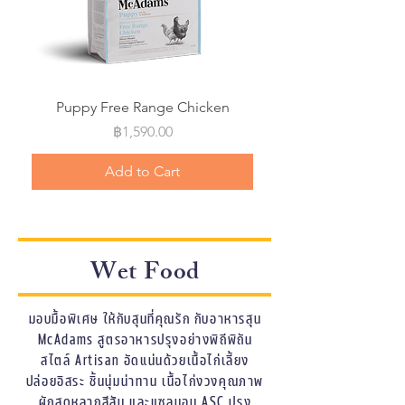
Puppy Free Range Chicken
Price
฿1,590.00
Add to Cart
Wet Food
มอบมื้อพิเศษ ให้กับสุนที่คุณรัก กับอาหารสุน
McAdams สูตรอาหารปรุงอย่างพิถีพิถัน
สไตล์ Artisan อัดแน่นด้วยเนื้อไก่เลี้ยง
ปล่อยอิสระ ชิ้นนุ่มน่าทาน เนื้อไก่งวงคุณภาพ
ผักสดหลากสีสัน และแซลมอน ASC ปรุง