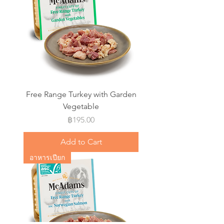
Free Range Turkey with Garden
Vegetable
Price
฿195.00
Add to Cart
อาหารเปียก