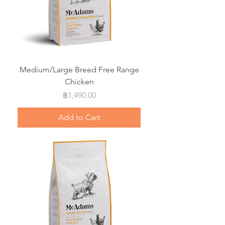
Medium/Large Breed Free Range
Chicken
Price
฿1,490.00
Add to Cart