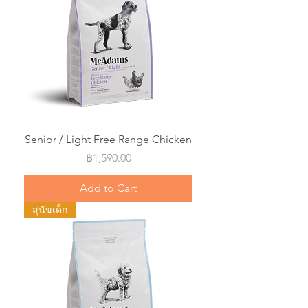
Senior / Light Free Range Chicken
Price
฿1,590.00
Add to Cart
สุนัขเด็ก