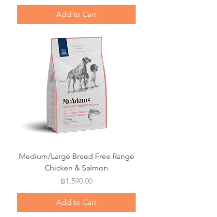
Add to Cart
Medium/Large Breed Free Range
Chicken & Salmon
Price
฿1,590.00
Add to Cart