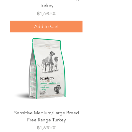
Turkey
Price
฿1,690.00
Add to Cart
Sensitive Medium/Large Breed
Free Range Turkey
Price
฿1,690.00