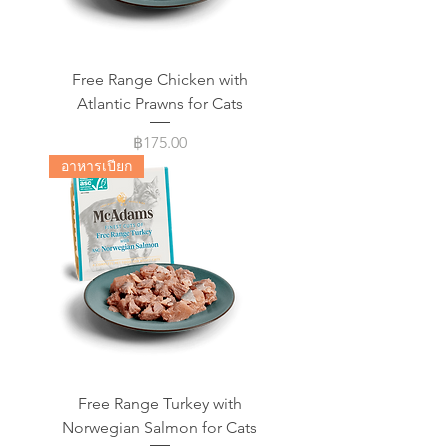
Free Range Chicken with
Atlantic Prawns for Cats
Price
฿175.00
อาหารเปียก
Free Range Turkey with
Norwegian Salmon for Cats