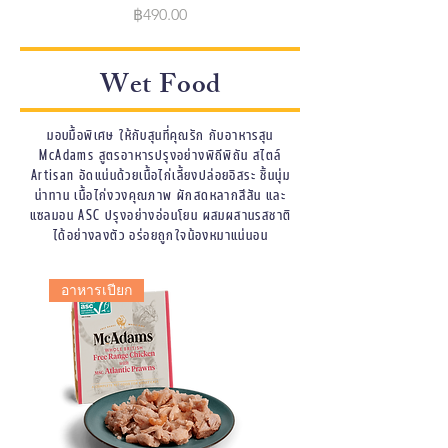
Price
฿490.00
Wet Food
มอบมื้อพิเศษ ให้กับสุนที่คุณรัก กับอาหารสุน
McAdams สูตรอาหารปรุงอย่างพิถีพิถัน สไตล์
Artisan อัดแน่นด้วยเนื้อไก่เลี้ยงปล่อยอิสระ ชิ้นนุ่ม
น่าทาน เนื้อไก่งวงคุณภาพ ผักสดหลากสีสัน และ
แซลมอน ASC ปรุงอย่างอ่อนโยน ผสมผสานรสชาติ
ได้อย่างลงตัว อร่อยถูกใจน้องหมาแน่นอน
อาหารเปียก